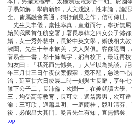
本)，另攝太極拳、太極劍法電影各一組。於國
子易知解，學庸新解，人文淺說，性本論，論語
全。皆屬融會貫通，獨抒創見之作，信可傳世。
先生美丰儀，稟性率真，直道而行，寧折無屈
始與我國首任航空署丁署長慕韓之四女公子懿都
婚，女士秀外慧中，長於中英文學，婚後相夫教
淑聞。先生十年來旅美，夫人與俱。客歲返國，
著易全一書，都十餘萬字，躬自校正，最近再校
知友曰：「我死而無憾矣。」人皆以為笑談。詎
年三月廿三日午夜伏案假寐，竟不醒，急送中心
治，延至廿六日凌晨二時一刻與世長辭，享年七
膝下公子二，長沛倫，次聞一，在美就讀大學。
三，均受高等教育，長可立，適翁壽男，次可達
渝；三可欣，適蕭旦明。一庭蘭桂，競吐清芬。
後，必能昌大其門。曼青先生有知，宜無憾矣。
top