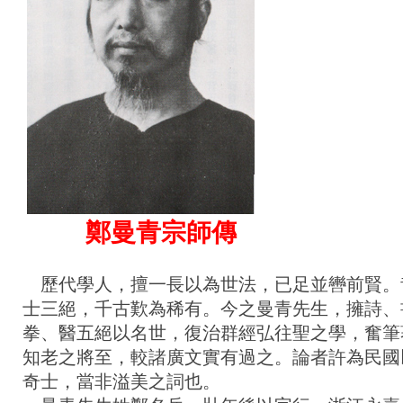
鄭曼青宗師傳
歷代學人，擅一長以為世法，已足並轡前賢。
士三絕，千古歎為稀有。今之曼青先生，擁詩、
拳、醫五絕以名世，復治群經弘往聖之學，奮筆
知老之將至，較諸廣文實有過之。論者許為民國
奇士，當非溢美之詞也。