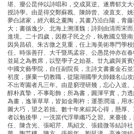
堪、癭公昆仲以詩唱和，交成莫逆。遂膺郁文大
授詩學。由是得交鄭蘇戡、陳師曾、凌直支、姚
夢白諸家，經六載之薰陶，其畫乃沿白陽，青藤
大；書循逸少、北海上溯漢魏；詩則由清而宋而
進境。二十四歲，因蔡孑民之介，執教國立暨南
因吳昌碩、朱古微之見重，任上海美術專門學校
任。時張善孖、大千暨馬孟容、公愚昆仲亦在春
並延之為教席，以堅學子之始基。廿九歲與黃賓
中國文藝學院，自任副院長，主詩文書畫金石並
初度，摒棄一切教職，從陽湖國學大師錢名山攻
不出寄園者凡三年。由是窮理研幾，忘心入道。
醇朴真摯，不事彫飾；所為書，圓渾平實，力透
為畫，逸筆草草，皆如金剛杵；運墨潤滋，用水
圖大巧，望之若拙。數十年來綜其心得，懸厚、
者以勉後學，一洗當代浮華纖巧之習。來臺後，
任、陳含光、張昭芹、馬紹文、張鏡微等結詩社
華、陶芸樓、陳方、張穀年、劉延濤、高逸鴻組