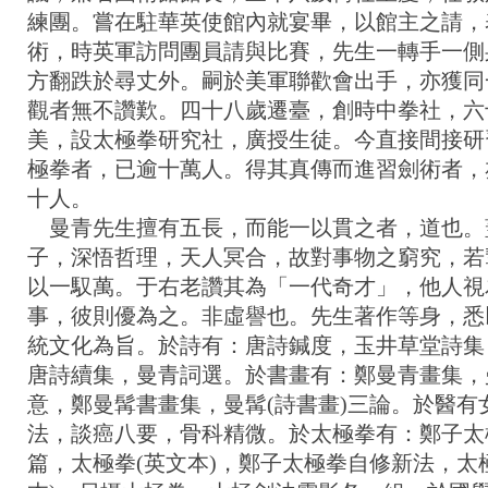
練團。嘗在駐華英使館內就宴畢，以館主之請，
術，時英軍訪問團員請與比賽，先生一轉手一側
方翻跌於尋丈外。嗣於美軍聯歡會出手，亦獲同
觀者無不讚歎。四十八歲遷臺，創時中拳社，六
美，設太極拳研究社，廣授生徒。今直接間接研
極拳者，已逾十萬人。得其真傳而進習劍術者，
十人。
曼青先生擅有五長，而能一以貫之者，道也。
子，深悟哲理，天人冥合，故對事物之窮究，若
以一馭萬。于右老讚其為「一代奇才」，他人視
事，彼則優為之。非虛譽也。先生著作等身，悉
統文化為旨。於詩有：唐詩鍼度，玉井草堂詩集
唐詩續集，曼青詞選。於書畫有：鄭曼青畫集，
意，鄭曼髯書畫集，曼髯(詩書畫)三論。於醫有
法，談癌八要，骨科精微。於太極拳有：鄭子太
篇，太極拳(英文本)，鄭子太極拳自修新法，太