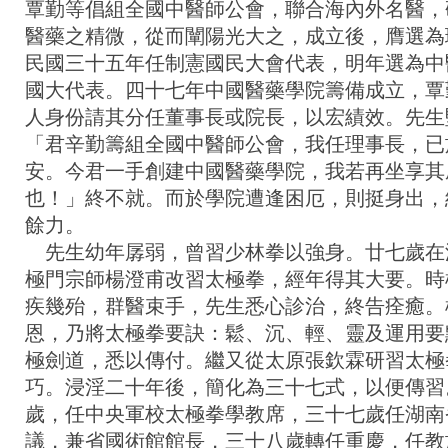
覃勤等倡組全國中醫師公會，聯合海內外名醫，
醫藥之精微，從而闡陽光大之，成立後，膺選為
民國三十五年任制憲國民大會代表，明年選為中
國大代表。四十七年中國醫藥學院籌備成立，覃
人身份請其分任董事長或院長，以宏績效。先生
「君辛勤籌組全國中醫師公會，我任理事長，已
安。今君一手創建中國醫藥學院，我若再坐享其
也！」終不就。而於學院遭逢困厄，則挺身出，
餘力。
先生幼年孱弱，曾習少林拳以強身。廿七歲在
極門宗師楊澄甫改習太極拳，經年得其大要。時
疾幾殆，群醫束手，先生悉心診治，終告痊癒。
恩，乃將太極拳要訣：鬆、沉、輕、靈及運用要
極劍道，悉以傳付。繼又從太原張欽霖研習太極
巧。浸淫二十年後，簡化為三十七式，以便傳習
歲，任中央軍校太極拳學教席，三十七歲任湖南
議，兼省國術館館長，三十八歲轉任重慶，任教