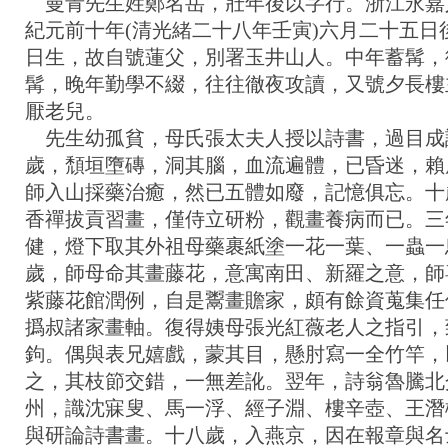
曼青先生姓鄭名岳，壯年後以字行。浙江永嘉
紀元前十年(清光緒二十八年壬寅)六月二十五日
日生，故自號蓮父，別署玉井山人。中年蓄髯，
髯，晚年勤學不綴，往往徹夜攻讀，又號夕長樓
厭老兒。
先生幼孤貧，母氏張太夫人授以詩書，過目成
歲，頹垣墮磚，洞其腦，血流遍體，已昏迷，賴
師入山採藥治癒，然已五體如廢，記憶俱忘。十
香禪拔貢習畫，僅侍立研粉，觀畫養病而已。三
健，燈下取其外祖母藥裹紙塗一花一葉、一蟲一
歲，師母命其畫藤花，意寓南田、新羅之意，師
紫藤花館潤例，自是鬻畫贍家，頗有餘資蒐集任
撝叔諸家畫軸。復得姨母張光紅薇老人之指引，
鉤。偶與表兄嬉戲，蒙其目，懸肘寫一全竹竿，
之，其枝節交錯，一無差訛。翌年，詩翁魯騰北
州，識沈寐叟、馬一浮、經子淵、樓辛壺、王潛
與研論詩書畫。十八歲，入燕京，因在報章與名