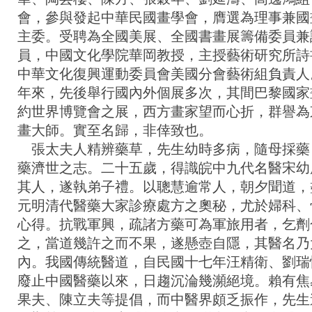
會，參與發起中華民國畫學會，膺選為理事兼國
主委。受聘為全國美展、全國書畫展籌備委員兼
員，中國文化學院華岡教授，主授藝術研究所詩
中華文化復興運動委員會美國分會藝術組負責人
年來，先後舉行國內外個展多次，其間巴黎國家
約世界博覽會之展，西方畫家望而心折，群譽為
畫大師。實至名歸，非倖致也。
張太夫人精辨藥草，先生幼時多病，隨母採藥
藥濟世之志。二十五歲，得識皖中九代名醫宋幼
其人，遂執弟子禮。以聰慧逾常人，朝夕聞道，
元明清代醫藥大家診療處方之奧秘，尤於婦科、
心得。抗戰軍興，疏諸方藥可為軍旅用者，乞劑
之，當道幾許之而不果，遂懸壺自隱，其醫名乃
內。我國傳統醫道，自民國十七年汪精衛、劉瑞
廢止中國醫藥以來，日趨沉淪幾瀕絕境。賴有焦
果夫、陳立夫等提倡，而中醫界頗乏振作，先生