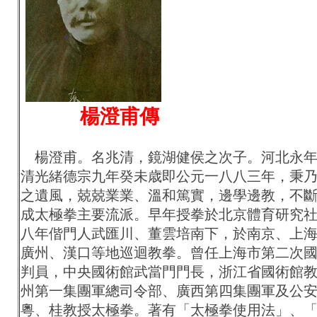
楊澄甫傳
楊澄甫。名兆清，鏡湖健侯之次子。河北永年
清光緒德宗九年癸未歳即公元一八八三年，秉
之遺風，兢兢業業、溫和篤實，邊學邊教，不
成太極拳主要流派。早年授拳於北京體育研究
八年偕門人武匯川、董雲培南下，於南京、上
廣州、漢口等地巡迴教拳。曾任上海市第二次
判員，中央國術館武當門門長，浙江省國術館
州第一集團軍總司令部、廣西第四集團軍及公
粵、桂教授太極拳。著有「太極拳使用法」、