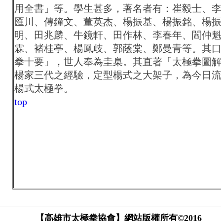
用全書」等。學生甚多，著名者有：崔毅士、
匯川、傳鐘文、董英杰、楊振基、楊振銘、楊
明、田兆麟、牛鏡軒、田作林、李春年、閻仲
霖、褚桂亭、楊鳳歧、郭蔭棠、鄭曼青等。其
拳十要」，世人奉為圭臬。其直著「太極拳圖
楊家三代之經驗，定型楊式之大架子，為今日
楊式太極拳。
top
【高雄市太極拳協會】網站版權所有©2016