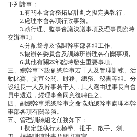
下列諸事：
1.有關本會會務拓展計劃之擬定與執行。
2.處理本會各項行政事務。
3.執行理、監事會議決議事項及理事長臨時
交辦事項。
4.分配督導及協調幹事部各組工作。
5.協辦各委員會及訓練班辦理各有關事項。
6.其他有關本部臨時發生重要事項。
三、總幹事下設副總幹事若干人及管理訓練、活
動比賽、文宣公關、財務、總務、秘書等組。分
設組長一人及幹事若干人，其人選由理事長自會
員中遴選，經理事會同意後聘任之。
四、副總幹事秉總幹事之命協助總幹事處理本幹
事部各項有關業務。
五、管理訓練組之任務如下：
1.擬定並執行太極拳、推手、散手、劍、
刀、桿等訓練計畫及開班事宜。