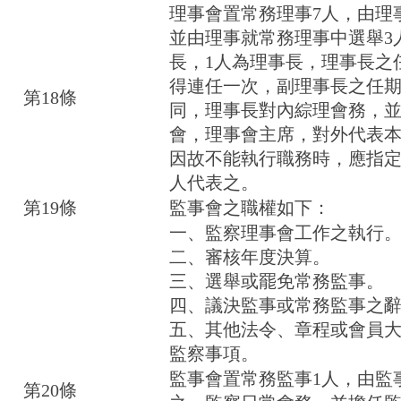
理事會置常務理事7人，由理
並由理事就常務理事中選舉3
長，1人為理事長，理事長之
得連任一次，副理事長之任
第18條
同，理事長對內綜理會務，
會，理事會主席，對外代表
因故不能執行職務時，應指
人代表之。
第19條
監事會之職權如下：
一、監察理事會工作之執行
二、審核年度決算。
三、選舉或罷免常務監事。
四、議決監事或常務監事之
五、其他法令、章程或會員
監察事項。
監事會置常務監事1人，由監
第20條