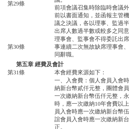
第29條
前項會議召集時除臨時會議外
前以書面通知，並函報主管
議之決議，各以理事、監過
出席人數過半數或較多之同
理事會、監事會不得委託出
第30條
事連續二次無故缺席理事會
同辭職。
第五章 經費及會計
第31條
本會經費來源如下：
一、入會費：個人會員入會
納新台幣貳仟元整，團體會
一次繳納新台幣伍仟元整，
時，應一次繳納10年會費以
員入會時應一次繳納新台幣
誼會員入會時應一次繳納新
正。