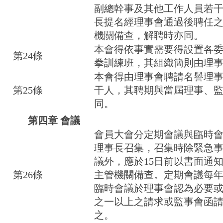
副總幹事及其他工作人員若
長提名經理事會通過後聘任
機關備查，解聘時亦同。
本會得依事實需要得設置各
第24條
拳訓練班，其組織簡則由理
本會得由理事會聘請名譽理
第25條
干人，其聘期與當屆理事、
同。
第四章 會議
會員大會分定期會議與臨時
理事長召集，召集時除緊急
議外，應於15日前以書面通
第26條
主管機關備查。定期會議每
臨時會議於理事會認為必要
之一以上之請求或監事會函
之。