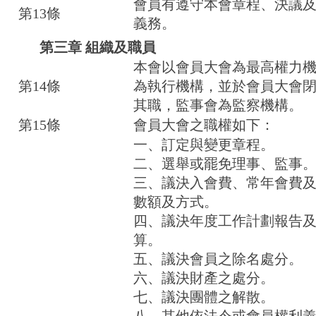
會員有遵守本會章程、決議
第13條
義務。
第三章 組織及職員
本會以會員大會為最高權力
第14條
為執行機構，並於會員大會
其職，監事會為監察機構。
第15條
會員大會之職權如下：
一、訂定與變更章程。
二、選舉或罷免理事、監事
三、議決入會費、常年會費
數額及方式。
四、議決年度工作計劃報告
算。
五、議決會員之除名處分。
六、議決財產之處分。
七、議決團體之解散。