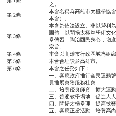
第 1條
之。
本會名稱為高雄市太極拳協
第 2條
本會）。
本會為依法設立、非以營利
團體，以闡揚太極拳學術文
第 3條
拳傳習，陶冶國民身心，增
宗旨。
第 4條
本會以高雄市行政區域為組
第 5條
本會會址設於高雄市。
第 6條
本會之任務如下：
一、響應政府推行全民運動
員推展會務服務社會。
二、培養優良師資，擴大運
三、普遍教學場地，促進人
四、闡揚太極拳理，提高技
五、響應正當活動，培養高