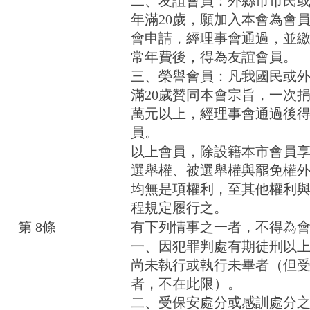
二、友誼會員：外縣市市民
年滿20歲，願加入本會為會
會申請，經理事會通過，並
常年費後，得為友誼會員。
三、榮譽會員：凡我國民或
滿20歲贊同本會宗旨，一次
萬元以上，經理事會通過後
員。
以上會員，除設籍本市會員
選舉權、被選舉權與罷免權
均無是項權利，至其他權利
程規定履行之。
第 8條
有下列情事之一者，不得為
一、因犯罪判處有期徒刑以
尚未執行或執行未畢者（但
者，不在此限）。
二、受保安處分或感訓處分