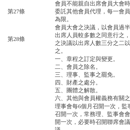
會員不能親自出席會員大會
第27條
委託其他會員代理，每一會
為限。
會員大會之決議，以會員過
出席人員較多數之同意行之
第28條
之決議以出席人數三分之二
之。
一、章程之訂定與變更。
二、會員之除名。
三、理事、監事之罷免。
四、財產之處分。
五、團體之解散。
六、其他與會員權義務有關
理事會每6個月召開一次，監
召開一次，常務理、監事會
開一次，必要時召開聯席會
議。