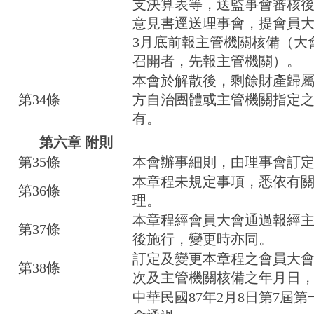
支決算表等，送監事會審核
意見書逕送理事會，提會員
3月底前報主管機關核備（大
召開者，先報主管機關）。
本會於解散後，剩餘財產歸
第34條
方自治團體或主管機關指定
有。
第六章 附則
第35條
本會辦事細則，由理事會訂
本章程未規定事項，悉依有
第36條
理。
本章程經會員大會通過報經
第37條
後施行，變更時亦同。
訂定及變更本章程之會員大
第38條
次及主管機關核備之年月日
中華民國87年2月8日第7屆